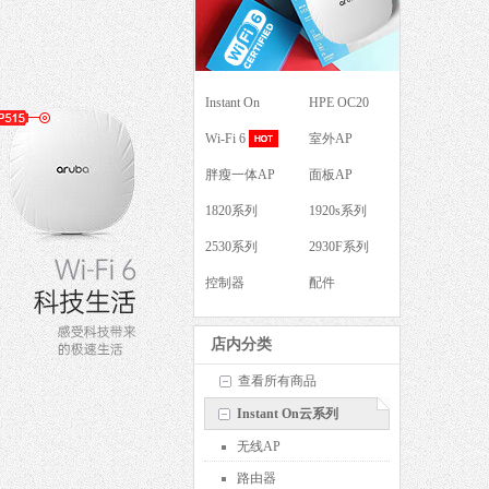
Instant On
HPE OC20
Wi-Fi 6
室外AP
胖瘦一体AP
面板AP
1820系列
1920s系列
2530系列
2930F系列
控制器
配件
店内分类
查看所有商品
Instant On云系列
无线AP
路由器