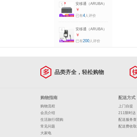
AP12(R2X01A)千
安移通（ARUBA）
5
兆双频 高端无货线
AC 7010(RW)
￥
AP企业级wifi路由
32AP Branch
4
已有
人评价
器 AP12 标准版
(JW678A)移动控制
器 7010 (RW)
安移通（ARUBA）
6
供电模块/DC电源
￥
适配器(国内定制版)
200
已有
人评价
无线AP 电源 适用
AP11D 303H 345
535 555
品类齐全，轻松购物
购物指南
配送方式
购物流程
上门自提
会员介绍
211限时达
生活旅行/团购
配送服务查
常见问题
配送费收取
大家电