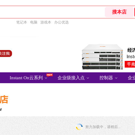
笔记本
电脑
游戏本
办公优选
Instant On云系列
企业级接入点
控制器
企
努力加载中，请稍后...