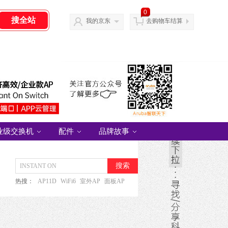
0
我的京东
去购物车结算
业级交换机
配件
品牌故事
搜索
热搜：
AP11D
WiFi6
室外AP
面板AP