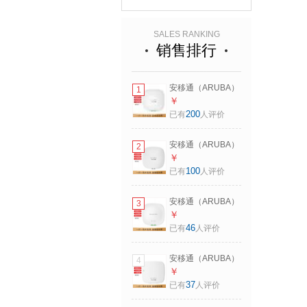
SALES RANKING
销售排行
安移通（ARUBA）
1
HPE Networking
￥
instant On Access
200
已有
人评价
Point
AP22(R4W02A)千
安移通（ARUBA）
2
兆双频无线AP高端
HPE Networking
￥
WIFI6企业级wifi路
instant On Access
100
已有
人评价
由器 AP22
Point
Bundle（含原装DC
AP25(R9B28A)千
电源）
安移通（ARUBA）
3
兆双频高端WIFI6企
HPE Networking
￥
业级路由器分布无
instant On Access
46
已有
人评价
线AP AP25
Point
Bundle（原装
AP21(S1T09A )千
安移通（ARUBA）
4
兆双频 WiFi6无线
HPE Networking
￥
AP企业级wifi接入
instant On Access
37
已有
人评价
点 AP21标准版
Point